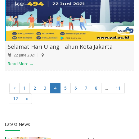
Selamat Hari Ulang Tahun Kota Jakarta
22 June 2021 |
Read More →
«
1
2
3
4
5
6
7
8
...
11
12
»
Latest News