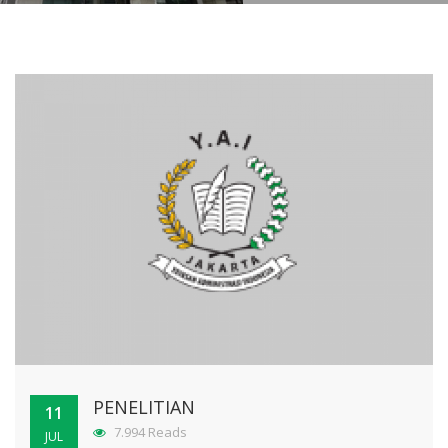
PENELITIAN
11
7.994 Reads
JUL