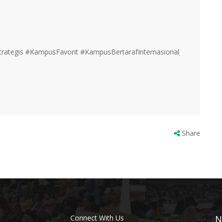
ategis #KampusFavorit #KampusBertarafInternasional
Share
Connect With Us
N