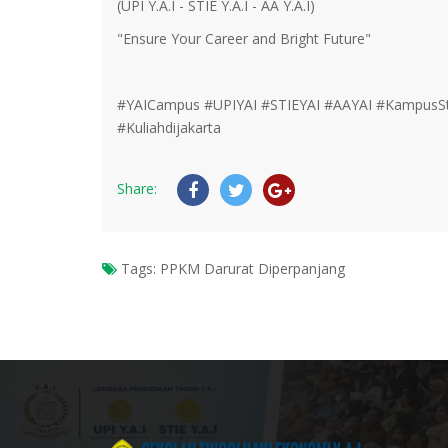
(UPI Y.A.I - STIE Y.A.I - AA Y.A.I)
"Ensure Your Career and Bright Future"
#YAICampus #UPIYAI #STIEYAI #AAYAI #KampusStr
#Kuliahdijakarta
Share:
Tags:
PPKM Darurat Diperpanjang