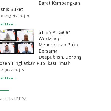
Barat Kembangkan
isnis Buket
03 August 2026 |
ead More →
STIE Y.A.I Gelar
Workshop
Menerbitkan Buku
Bersama
Deepublish, Dorong
osen Tingkatkan Publikasi Ilmiah
21 July 2026 |
ead More →
weets by LPT_YAI