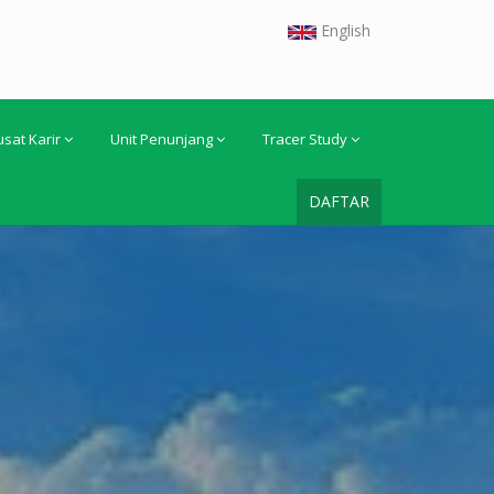
English
usat Karir
Unit Penunjang
Tracer Study
DAFTAR