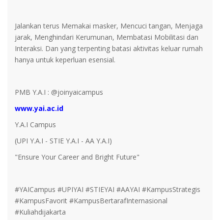
Jalankan terus Memakai masker, Mencuci tangan, Menjaga
jarak, Menghindari Kerumunan, Membatasi Mobilitasi dan
Interaksi. Dan yang terpenting batasi aktivitas keluar rumah
hanya untuk keperluan esensial.
PMB Y.A.I : @joinyaicampus
www.yai.ac.id
Y.A.I Campus
(UPI Y.A.I - STIE Y.A.I - AA Y.A.I)
"Ensure Your Career and Bright Future"
#YAICampus #UPIYAI #STIEYAI #AAYAI #KampusStrategis
#KampusFavorit #KampusBertarafInternasional
#Kuliahdijakarta