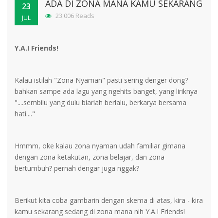
ADA DI ZONA MANA KAMU SEKARANG
23
23.006 Reads
JUL
Y.A.I Friends!
Kalau istilah "Zona Nyaman" pasti sering denger dong?
bahkan sampe ada lagu yang ngehits banget, yang liriknya
"....sembilu yang dulu biarlah berlalu, berkarya bersama
hati...."
Hmmm, oke kalau zona nyaman udah familiar gimana
dengan zona ketakutan, zona belajar, dan zona
bertumbuh? pernah dengar juga nggak?
Berikut kita coba gambarin dengan skema di atas, kira - kira
kamu sekarang sedang di zona mana nih Y.A.I Friends!