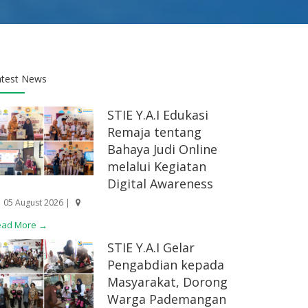
atest News
STIE Y.A.I Edukasi
Remaja tentang
Bahaya Judi Online
melalui Kegiatan
Digital Awareness
05 August 2026 |
ead More →
STIE Y.A.I Gelar
Pengabdian kepada
Masyarakat, Dorong
Warga Pademangan