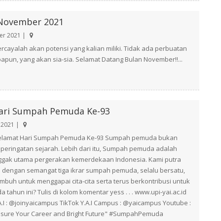
November 2021
r 2021 |
Percayalah akan potensi yang kalian miliki. Tidak ada perbuatan
apapun, yang akan sia-sia. Selamat Datang Bulan November!!...
ari Sumpah Pemuda Ke-93
 2021 |
! Selamat Hari Sumpah Pemuda Ke-93 Sumpah pemuda bukan
peringatan sejarah. Lebih dari itu, Sumpah pemuda adalah
nggak utama pergerakan kemerdekaan Indonesia. Kami putra
a dengan semangat tiga ikrar sumpah pemuda, selalu bersatu,
umbuh untuk menggapai cita-cita serta terus berkontribusi untuk
tahun ini? Tulis di kolom komentar yess . . . www.upi-yai.ac.id
A.I : @joinyaicampus TikTok Y.A.I Campus : @yaicampus Youtube :
I) "Ensure Your Career and Bright Future" #SumpahPemuda