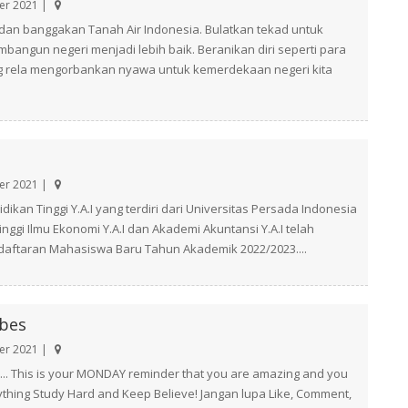
r 2021 |
dan banggakan Tanah Air Indonesia. Bulatkan tekad untuk
ngun negeri menjadi lebih baik. Beranikan diri seperti para
 rela mengorbankan nyawa untuk kemerdekaan negeri kita
r 2021 |
ikan Tinggi Y.A.I yang terdiri dari Universitas Persada Indonesia
Tinggi Ilmu Ekonomi Y.A.I dan Akademi Akuntansi Y.A.I telah
ftaran Mahasiswa Baru Tahun Akademik 2022/2023....
bes
r 2021 |
. This is your MONDAY reminder that you are amazing and you
thing Study Hard and Keep Believe! Jangan lupa Like, Comment,