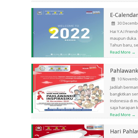
E-Calendar
30 Decembe
Hai Y.A.I Frien
maupun duka. 
Tahun baru, se
Read More →
Pahlawank
10 Novembe
Jadilah berman
bangkitkan se
Indonesia di m
saja harapan ka
Read More →
Hari Pahl