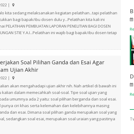
2022 |
B
alo kita sedang melaksanakan kegiatan pelatihan...tapi pelatihan
ntukkan bagi bapak/ibu dosen dulu y...Pelatihan kita kali ini
nai PELATIHAN PEMBUATAN LAPORAN PENELITIAN BAGI DOSEN
R
UNGAN STIE Y.A.I...Pelatihan ini wajib bagi bapak/ibu dosen tetap
rjakan Soal Pilihan Ganda dan Esai Agar
lam Ujian Akhir
D
2022 |
kalian akan mengahadapi ujian akhir nih. Nah artikel di bawah ini
kalian dalam memecahkah soal-soal. Tipe soal ujian yang
R
 pada umumnya ada 2 yaitu: soal pilihan berganda dan soal esai.
al punya ciri khas serta kelemahan dan kelebihannya masing
 ganda dan esai. Dimana soal pilihan ganda merupakan soal yang
oal, sedangkan soal esai, merupakan soal uraian yang pastinya
T