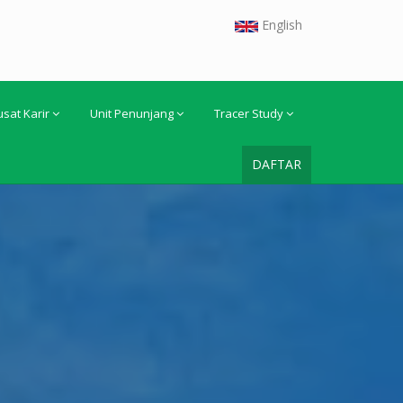
English
usat Karir
Unit Penunjang
Tracer Study
DAFTAR