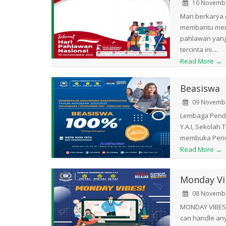
10 Novembe
Mari berkarya 
membantu memba
pahlawan yang
tercinta ini....
Read More →
Beasiswa
09 Novembe
Lembaga Pendid
Y.A.I, Sekolah 
membuka Penda
Read More →
Monday Vi
08 Novembe
MONDAY VIBES..
can handle any