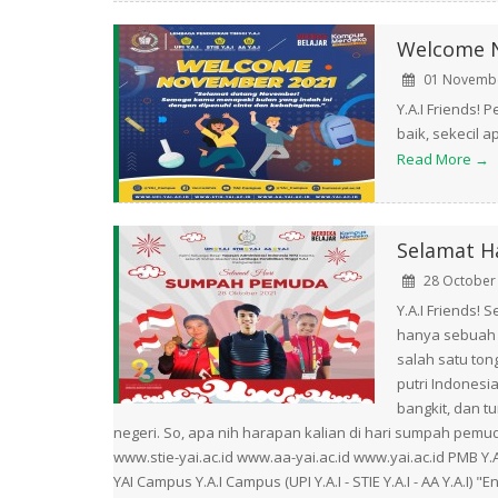
Welcome 
01 Novembe
Y.A.I Friends! 
baik, sekecil 
Read More →
Selamat H
28 October
Y.A.I Friends
hanya sebuah 
salah satu to
putri Indonesi
bangkit, dan t
negeri. So, apa nih harapan kalian di hari sumpah pemuda 
www.stie-yai.ac.id www.aa-yai.ac.id www.yai.ac.id PMB Y.
YAI Campus Y.A.I Campus (UPI Y.A.I - STIE Y.A.I - AA Y.A.