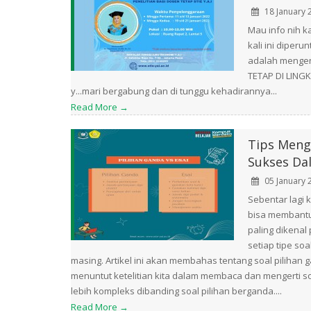
18 January 
Mau info nih k
kali ini diperu
adalah menge
TETAP DI LINGK
y...mari bergabung dan di tunggu kehadirannya...
Read More →
Tips Menge
Sukses Da
05 January 
Sebentar lagi 
bisa membantu 
paling dikenal
setiap tipe so
masing. Artikel ini akan membahas tentang soal pilihan
menuntut ketelitian kita dalam membaca dan mengerti s
lebih kompleks dibanding soal pilihan berganda....
Read More →