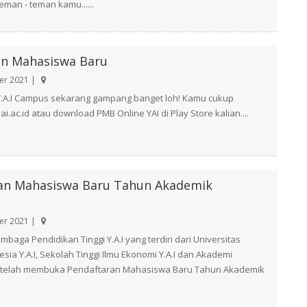
eman - teman kamu......
n Mahasiswa Baru
r 2021 |
 Y.A.I Campus sekarang gampang banget loh! Kamu cukup
i.ac.id atau download PMB Online YAI di Play Store kalian....
an Mahasiswa Baru Tahun Akademik
r 2021 |
Lembaga Pendidikan Tinggi Y.A.I yang terdiri dari Universitas
sia Y.A.I, Sekolah Tinggi Ilmu Ekonomi Y.A.I dan Akademi
.I telah membuka Pendaftaran Mahasiswa Baru Tahun Akademik