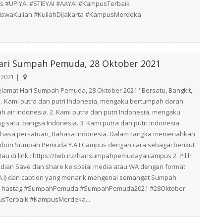
#UPIYAI #STIEYAI #AAYAI #KampusTerbaik
siswaKuliah #KuliahDiJakarta #KampusMerdeka
ari Sumpah Pemuda, 28 Oktober 2021
 2021 |
 Selamat Hari Sumpah Pemuda, 28 Oktober 2021 "Bersatu, Bangkit,
. Kami putra dan putri Indonesia, mengaku bertumpah darah
ah air Indonesia. 2. Kami putra dan putri Indonesia, mengaku
 satu, bangsa Indonesia. 3. Kami putra dan putri Indonesia
hasa persatuan, Bahasa Indonesia. Dalam rangka memeriahkan
bbon Sumpah Pemuda Y.A.I Campus dengan cara sebagai berikut
tau di link : https://twb.nz/harisumpahpemudayaicampus 2. Pilih
udian Save dan share ke sosial media atau WA dengan format
Y.A.I) dan caption yang menarik mengenai semangat Sumpah
kan hastag #SumpahPemuda #SumpahPemuda2021 #28Oktober
usTerbaik #KampusMerdeka...