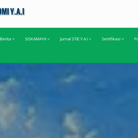
Berita
SISKAMAYA
Jurnal STIE Y.A.I
Sertifikasi
P