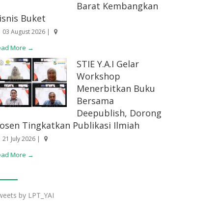
Barat Kembangkan
isnis Buket
03 August 2026 |
ead More →
STIE Y.A.I Gelar
Workshop
Menerbitkan Buku
Bersama
Deepublish, Dorong
osen Tingkatkan Publikasi Ilmiah
21 July 2026 |
ead More →
weets by LPT_YAI