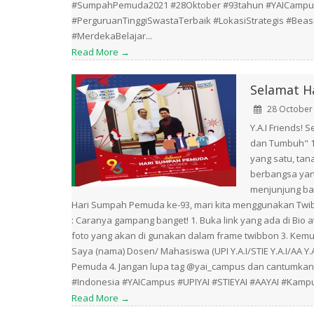
#SumpahPemuda2021 #28Oktober #93tahun #YAICampus 
#PerguruanTinggiSwastaTerbaik #LokasiStrategis #Bea
#MerdekaBelajar...
Read More →
Selamat H
28 October
Y.A.I Friends!
dan Tumbuh" 1
yang satu, tan
berbangsa yang
menjunjung ba
Hari Sumpah Pemuda ke-93, mari kita menggunakan Twi
: Caranya gampang banget! 1. Buka link yang ada di Bio a
foto yang akan di gunakan dalam frame twibbon 3. Kem
Saya (nama) Dosen/ Mahasiswa (UPI Y.A.I/STIE Y.A.I/AA 
Pemuda 4. Jangan lupa tag @yai_campus dan cantum
#Indonesia #YAICampus #UPIYAI #STIEYAI #AAYAI #Kamp
Read More →