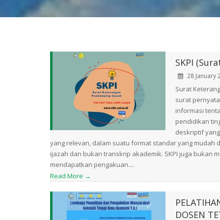
SKPI (Sur
28 January 
Surat Keteran
surat pernyata
informasi tent
pendidikan ting
deskriptif yan
yang relevan, dalam suatu format standar yang mudah 
ijazah dan bukan transkrip akademik. SKPI juga bukan
mendapatkan pengakuan....
Read More →
PELATIHA
DOSEN TET