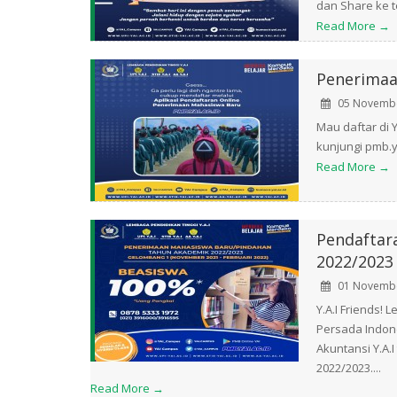
dan Share ke t
Read More →
Penerimaa
05 Novembe
Mau daftar di
kunjungi pmb.ya
Read More →
Pendaftar
2022/2023
01 Novembe
Y.A.I Friends! 
Persada Indone
Akuntansi Y.A
2022/2023....
Read More →