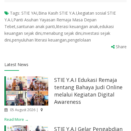
Tags:
STIE YAI,Bina Kasih STIE Y.A.I,kegiatan sosial STIE
Y.A.I,Panti Asuhan Yayasan Remaja Masa Depan
Tebet,santunan anak panti,literasi keuangan anak,edukasi
keuangan sejak dini,menabung sejak dini,investasi sejak
dini,penyuluhan literasi keuangan,pengelolaan
Share
Latest News
STIE Y.A.I Edukasi Remaja
tentang Bahaya Judi Online
melalui Kegiatan Digital
Awareness
05 August 2026 |
Read More →
STIE Y.A.I Gelar Pengabdian