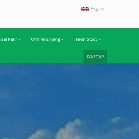
English
usat Karir
Unit Penunjang
Tracer Study
DAFTAR