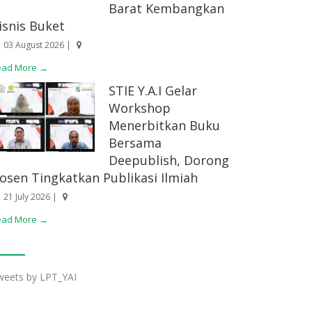
Barat Kembangkan
isnis Buket
03 August 2026 |
ead More →
STIE Y.A.I Gelar
Workshop
Menerbitkan Buku
Bersama
Deepublish, Dorong
osen Tingkatkan Publikasi Ilmiah
21 July 2026 |
ead More →
weets by LPT_YAI