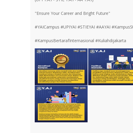
"Ensure Your Career and Bright Future"
#YAICampus #UPIYAI #STIEYAI #AAYAI #KampusSt
#KampusBertarafInternasional #Kuliahdijakarta