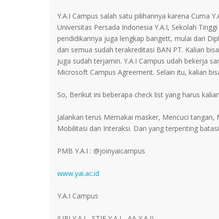
Y.A.I Campus salah satu pilihannya karena Cuma Y
Universitas Persada Indonesia Y.A.I, Sekolah Tingg
pendidikannya juga lengkap bangett, mulai dari Dip
dan semua sudah terakreditasi BAN PT. Kalian bisa
juga sudah terjamin. Y.A.I Campus udah bekerja s
Microsoft Campus Agreement. Selain itu, kalian bisa
So, Berikut ini beberapa check list yang harus kali
Jalankan terus Memakai masker, Mencuci tangan,
Mobilitasi dan Interaksi. Dan yang terpenting batas
PMB Y.A.I : @joinyaicampus
www.yai.ac.id
Y.A.I Campus
(UPI Y.A.I - STIE Y.A.I - AA Y.A.I)