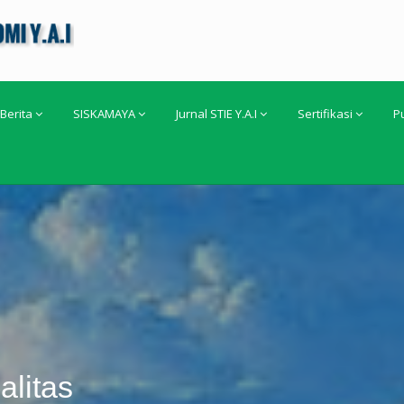
Berita
SISKAMAYA
Jurnal STIE Y.A.I
Sertifikasi
P
alitas