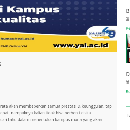
B
R
S
D
R
ata-rata akan membeberkan semua prestasi & keunggulan, tapi
tepat, nampaknya kalian tidak bisa berhenti disitu.
T
ian cari tahu dalam menentukan kampus mana yang akan