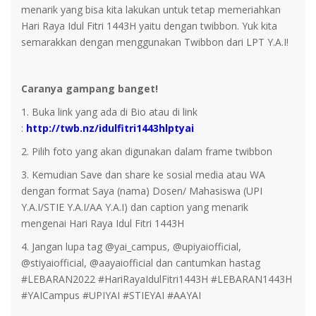
menarik yang bisa kita lakukan untuk tetap memeriahkan
Hari Raya Idul Fitri 1443H yaitu dengan twibbon. Yuk kita
semarakkan dengan menggunakan Twibbon dari LPT Y.A.I!
Caranya gampang banget!
1. Buka link yang ada di Bio atau di link
:
http://twb.nz/idulfitri1443hlptyai
2. Pilih foto yang akan digunakan dalam frame twibbon
3. Kemudian Save dan share ke sosial media atau WA
dengan format Saya (nama) Dosen/ Mahasiswa (UPI
Y.A.I/STIE Y.A.I/AA Y.A.I) dan caption yang menarik
mengenai Hari Raya Idul Fitri 1443H
4. Jangan lupa tag @yai_campus, @upiyaiofficial,
@stiyaiofficial, @aayaiofficial dan cantumkan hastag
#LEBARAN2022 #HariRayaIdulFitri1443H #LEBARAN1443H
#YAICampus #UPIYAI #STIEYAI #AAYAI