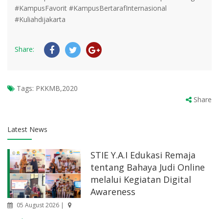
#KampusFavorit #KampusBertarafInternasional
#Kuliahdijakarta
Share:
Tags:
PKKMB,2020
Share
Latest News
STIE Y.A.I Edukasi Remaja
tentang Bahaya Judi Online
melalui Kegiatan Digital
Awareness
05 August 2026 |