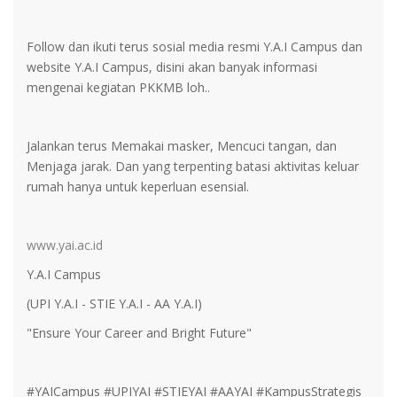
Follow dan ikuti terus sosial media resmi Y.A.I Campus dan
website Y.A.I Campus, disini akan banyak informasi
mengenai kegiatan PKKMB loh..
Jalankan terus Memakai masker, Mencuci tangan, dan
Menjaga jarak. Dan yang terpenting batasi aktivitas keluar
rumah hanya untuk keperluan esensial.
www.yai.ac.id
Y.A.I Campus
(UPI Y.A.I - STIE Y.A.I - AA Y.A.I)
"Ensure Your Career and Bright Future"
#YAICampus #UPIYAI #STIEYAI #AAYAI #KampusStrategis